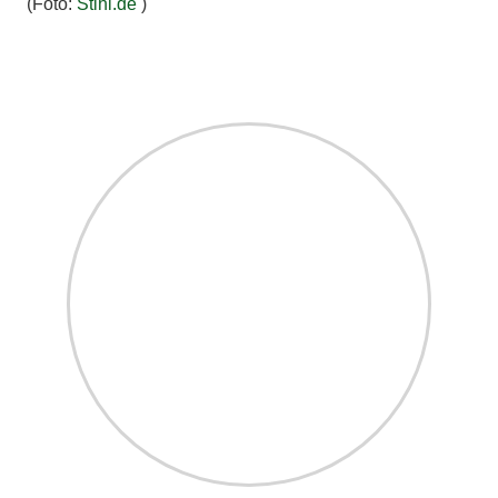
(Foto:
Stihl.de
)